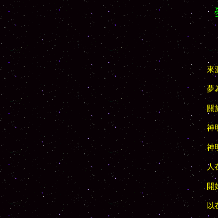
來
夢
關
神
神
人
開
以