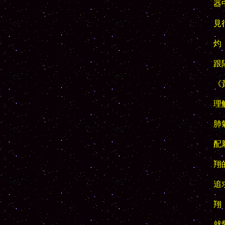
器
見
灼
跟
《
理
肺
配
翔
追
翔
就