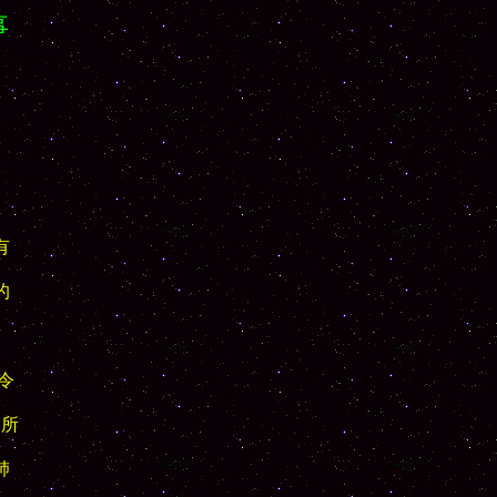
事






所


