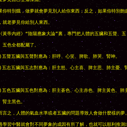
果你特別餓，做夢就會夢見別人給你東西；反之，如果你特別飽的
，就老夢見你給別人東西。

《黃帝內經》“陰陽應象大論”裏，專門把人體的五臟和五聲、五

、五色全都配屬了。

1)五聲五臟與五聲對應為：肝呼、心笑、脾歌、肺哭、腎呻。

2)五志五臟與五志對應為：肝主怒、心主喜、脾主思、肺主憂、腎


3)五色五臟與五色對應為：肝主蒼色、心主赤色、脾主黃色、肺主
、腎主黑色。

而言之，人體的氣血水準或者五臟的問題導致人會做什麼樣的夢。
過學習中醫就會對不同夢象的成因有所了解，也就可以順利推測出