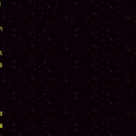















