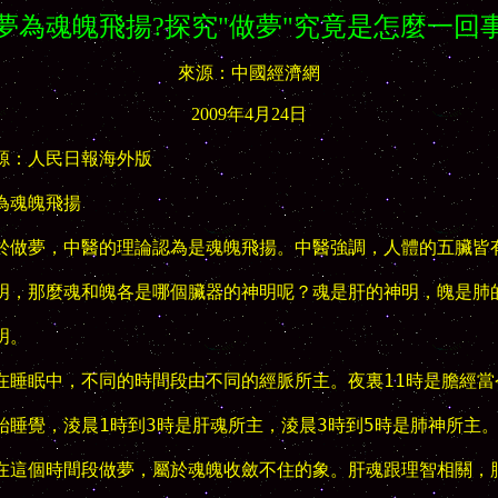
夢為魂魄飛揚?探究"做夢"究竟是怎麼一回
來源：中國經濟網
2009年4月24日
源：人民日報海外版

為魂魄飛揚

於做夢，中醫的理論認為是魂魄飛揚。中醫強調，人體的五臟皆有
明，那麼魂和魄各是哪個臟器的神明呢？魂是肝的神明，魄是肺的
明。

在睡眠中，不同的時間段由不同的經脈所主。夜裏11時是膽經當令
始睡覺，淩晨1時到3時是肝魂所主，淩晨3時到5時是肺神所主。
在這個時間段做夢，屬於魂魄收斂不住的象。肝魂跟理智相關，肺