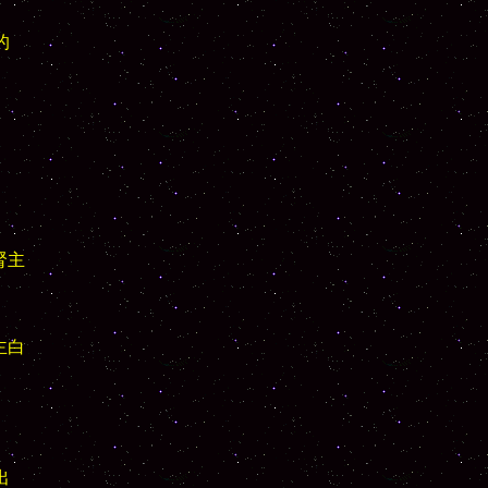


主

白




