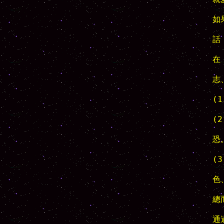
如
話
在
志
(
(
恐。
(
色
總
通