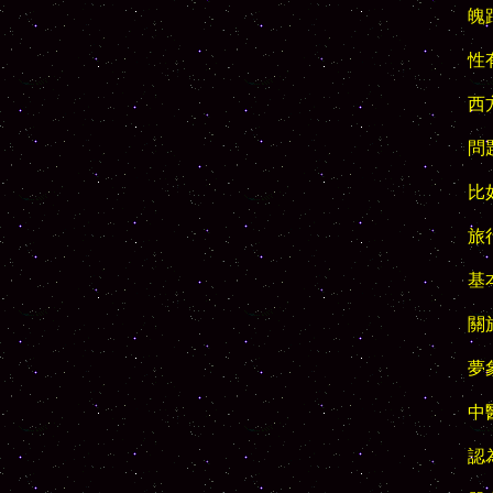
魄
性
西
問
比
旅
基
關
夢象
中
認