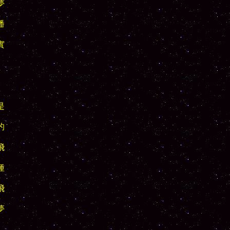

















