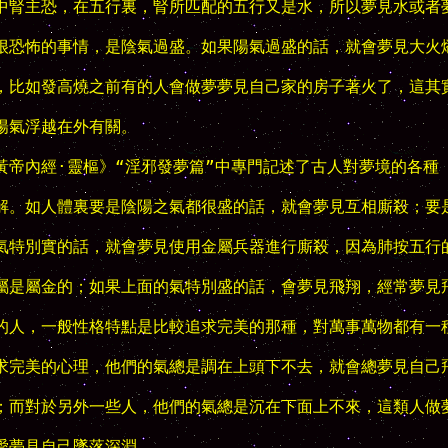
中腎主恐，在五行裏，腎所匹配的五行又是水，所以夢見水或者夢
很恐怖的事情，是陰氣過盛。如果陽氣過盛的話，就會夢見大火燔
，比如發高燒之前有的人會做夢夢見自己家的房子著火了，這其實
陽氣浮越在外有關。

黃帝內經·靈樞》“淫邪發夢篇”中專門記述了古人對夢境的各種

解。如人體裏要是陰陽之氣都很盛的話，就會夢見互相廝殺；要是
氣特別實的話，就會夢見使用金屬兵器進行廝殺，因為肺按五行的
屬是屬金的；如果上面的氣特別盛的話，會夢見飛翔，經常夢見飛
的人，一般性格特點是比較追求完美的那種，對萬事萬物都有一種
求完美的心理，他們的氣總是調在上頭下不去，就會總夢見自己飛
；而對於另外一些人，他們的氣總是沉在下面上不來，這類人做夢
愛夢見自己墜落深淵。
