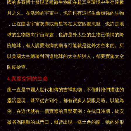
國的多賽博士發現某種微生物能在超真空環境中生存達數
月之久。在浩瀚的宇宙中，也許也有這些生命頑強的生物
，正在隨著宇宙灰塵或慧星等在太空四處流竄，也許是地
球的生物飄向宇宙深處，也許是外太空的生物已悄悄的降
臨地球，有人說愛滋病的病毒可能就是從外太空來的。所
以美國太空總署對回返地球的太空船與人，都要實施太空
防疫撿查。
4.異度空間的生命
龍一直是中國人世代相傳的吉祥動物，不僅對牠們描述的
靈活靈現，甚至從古到今，都有很多人親眼見過。以龍為
例，在近代就有一個實際的目擊案例：在抗日時期，於安
徽省渦陽縣的城門口，就曾出現一條土色的龍，牠的外形