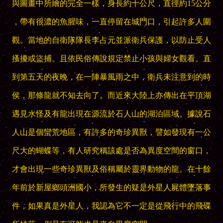
與圖畫中所繪的完全一樣，身長約十公尺，直徑約15公分
，帶有很濃的魚腥味，一直停留在城門口，引起許多人圍
觀。當地的自衛隊隊長李占元並派衛兵保護，以防止受人
搔擾或盜捕。且依民俗傳說規定禁止小孩與婦女觀看。直
到第五天的夜晚，在一陣暴風雨之中，衛兵未注意到的時
侯，那條龍就不知去向了。而近來大陸上亦傳出在平頂湖
遇見水怪及有龍出現在源流於石人山的湖泊區域。據說石
人山是個蠻荒地區，有許多的奇珍異獸，譬如發現有一公
尺大的蝴蝶等，有人研究稱該處是否為異度空間的窗口，
才會出現一些奇珍異獸及俗稱屬於靈界動物的龍。在十餘
年前於新屋鄉頭洲國小，所發生的疑是外星人屍體墜落事
件，如果真是外星人，我認為它不一定是從飛行中的飛碟