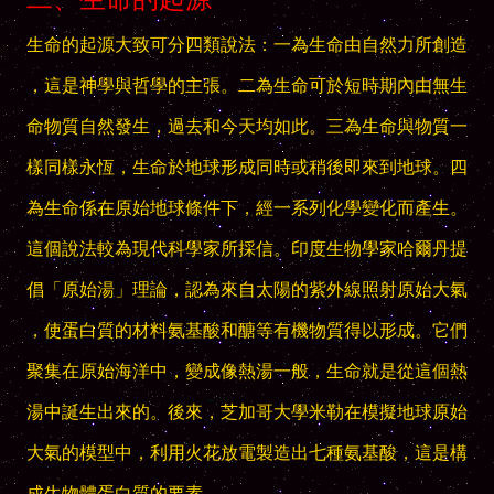
生命的起源大致可分四類說法：一為生命由自然力所創造
，這是神學與哲學的主張。二為生命可於短時期內由無生
命物質自然發生，過去和今天均如此。三為生命與物質一
樣同樣永恆，生命於地球形成同時或稍後即來到地球。四
為生命係在原始地球條件下，經一系列化學變化而產生。
這個說法較為現代科學家所採信。印度生物學家哈爾丹提
倡「原始湯」理論，認為來自太陽的紫外線照射原始大氣
，使蛋白質的材料氨基酸和醣等有機物質得以形成。它們
聚集在原始海洋中，變成像熱湯一般，生命就是從這個熱
湯中誕生出來的。後來，芝加哥大學米勒在模擬地球原始
大氣的模型中，利用火花放電製造出七種氨基酸，這是構
成生物體蛋白質的要素。