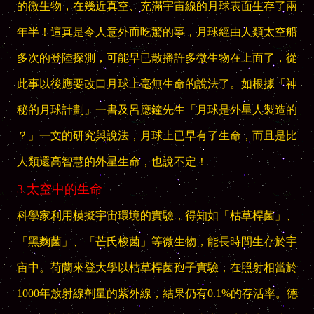
的微生物，在幾近真空、充滿宇宙線的月球表面生存了兩
年半！這真是令人意外而吃驚的事，月球經由人類太空船
多次的登陸探測，可能早已散播許多微生物在上面了，從
此事以後應要改口月球上毫無生命的說法了。如根據「神
秘的月球計劃」一書及呂應鐘先生「月球是外星人製造的
？」一文的研究與說法，月球上已早有了生命，而且是比
人類還高智慧的外星生命，也說不定！
3.太空中的生命
科學家利用模擬宇宙環境的實驗，得知如「枯草桿菌」、
「黑麴菌」、「芒氏梭菌」等微生物，能長時間生存於宇
宙中。荷蘭來登大學以枯草桿菌孢子實驗，在照射相當於
1000年放射線劑量的紫外線，結果仍有0.1%的存活率。德