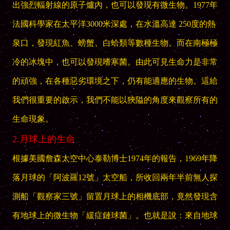
出強烈輻射線的原子爐內，也可以發現有微生物。1977年
法國科學家在太平洋3000米深處，在水溫高達 250度的熱
泉口，發現紅魚、螃蟹、白蛤類等數種生物。而在南極極
冷的冰塊中，也可以發現嗜寒菌。由此可見生命力是非常
的頑強，在各種惡劣環境之下，仍有能適應的生物。這給
我們很重要的啟示，我們不能以狹隘的角度來觀察所有的
生命現象。
2.月球上的生命
根據美國詹森太空中心泰勒博士1974年的報告，1969年降
落月球的「阿波羅12號」太空船，所收回兩年半前無人探
測船「觀察家三號」留置月球上的相機底部，竟然發現含
有地球上的微生物「緩症鏈球菌」。也就是說：來自地球