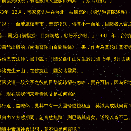
寺前雲光繚繞，有無數僧人盛服排列其上，類出迎狀。」

953年 12月，鄧家彥先生在台北一枝廬寫的《國父遊普陀述異》一
中說：「至若蜃樓海市，聖雲物異，傳聞不一而足，目睹者又言之
鑿……國父口講指授，目炯炯然，顧盼不少輟。」1981 年，台灣商
印書館出版的《南海普陀山奇聞異錄》一書，作者為普陀山普濟寺
客僧煮雲法師，書中說：「國父孫中山先生於民國 5年 8月與胡漢
等諸先生來山，在佛旋山，國父睹靈異。」

而國父這一段文字之後的目擊記錄卻被忽略，實在可惜，因為它才
要，現在讓我們來看看國父是如何寫的：

轉行近，益瞭然，見其中有一大圓輪盤旋極速，莫識其成以何質？
以何力？方感期間，忽杳然無跡，則已過其處矣。遂詫以奇不已。
腦臟中素無神異思想，竟不知是何靈境？」
