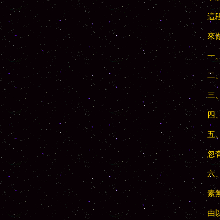
這
來
一
二
三
四
五
忽杳
六
素
由