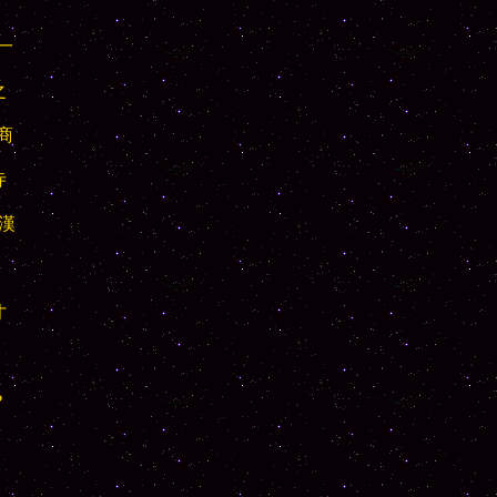















