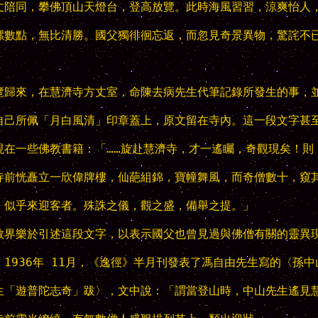
丈陪同，攀佛頂山天燈台，登高放覽。此時海風習習，涼爽怡人，
螺數點，無比清勝。國父獨徘徊忘返，而忽見奇景異物，驚詫不已
覽歸來，在慧濟寺方丈室，命陳去病先生代筆記錄所發生的事，並
自己所佩「月白風清」印章蓋上，原文留在寺內。這一段文字甚至
現在一些佛教書籍：「……旋赴慧濟寺，才一遙矚，奇觀現矣！則

寺前恍矗立一欣偉牌樓，仙葩組錦，寶幢舞風，而奇僧數十，窺其
，似乎來迎客者。殊誅之儀，觀之盛，備舉之提。」

教界樂於引述這段文字，以表示國父也曾見過與佛僧有關的靈異現
。1936年 11月，《逸徑》半月刊發表了馮自由先生寫的〈孫中山
生「遊普陀志奇」跋〉，文中說：「謂當登山時，中山先生遙見慧