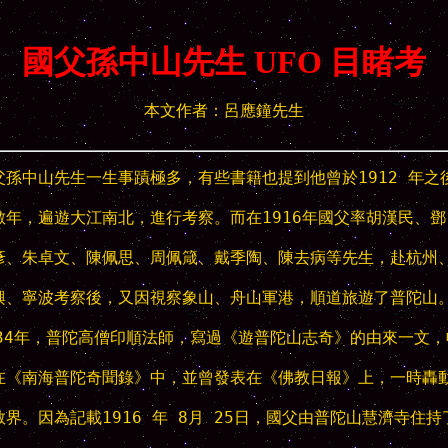
國父孫中山先生 UFO 目睹考
本文作者：呂應鐘先生
父孫中山先生一生事蹟極多，有些書籍也提到他曾於1912 年之後
數年，遍遊大江南北，進行考察。而在1916年國父率胡漢民、鄧

彥、朱卓文、陳佩思、周佩箴、戴季陶、陳去病等先生，赴杭州、
興、寧波考察後，又因視察象山、舟山軍港，順道旅遊了普陀山。
934年，普陀高僧印順法師，寫過《遊普陀山志奇》的由來一文，收
在《南海普陀奇聞錄》中，並曾發表在《佛教日報》上，一時轟動
教界。因為記載1916 年 8月 25日，國父由普陀山慧濟寺住持了