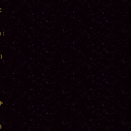


；






