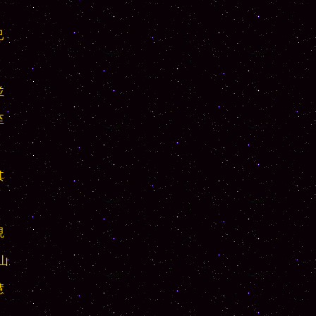















