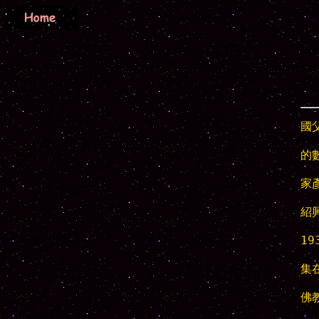
國
的
家
紹
1
集
佛