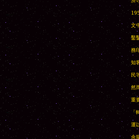
濟
1
文
鑿
務
知
民
然
重
「
運
余