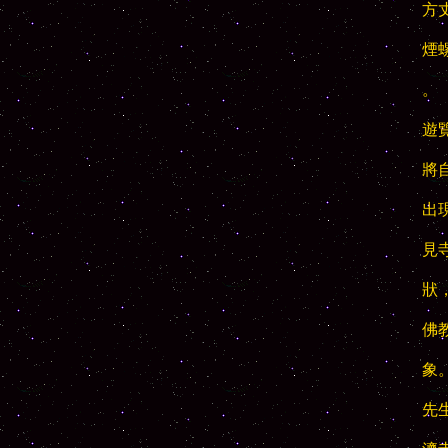
方
煙
。

遊
將
出
見
狀
佛
象
先