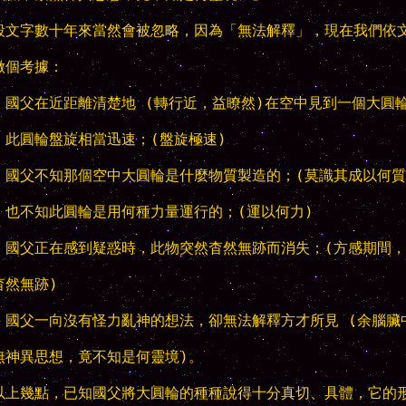
段文字數十年來當然會被忽略，因為「無法解釋」，現在我們依文
做個考據：

、國父在近距離清楚地 (轉行近，益瞭然)在空中見到一個大圓輪
、此圓輪盤旋相當迅速；(盤旋極速)

、國父不知那個空中大圓輪是什麼物質製造的；(莫識其成以何質)
、也不知此圓輪是用何種力量運行的；(運以何力)

、國父正在感到疑惑時，此物突然杳然無跡而消失；(方感期間，

然無跡)

、國父一向沒有怪力亂神的想法，卻無法解釋方才所見 (余腦臟中
無神異思想，竟不知是何靈境)。

以上幾點，已知國父將大圓輪的種種說得十分真切、具體，它的形